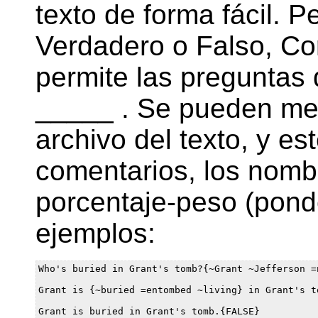
texto de forma fácil. P
Verdadero o Falso, Co
permite las preguntas
_____ . Se pueden mez
archivo del texto, y e
comentarios, los nombr
porcentaje-peso (pond
ejemplos:
Who's buried in Grant's tomb?{~Grant ~Jefferson =n
Grant is {~buried =entombed ~living} in Grant's to
Grant is buried in Grant's tomb.{FALSE}
